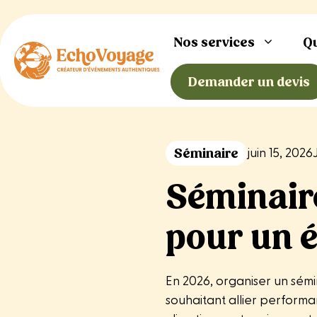
Aller
au
Nos services
Q
contenu
Demander un devis
Séminaire
juin 15, 2026
Séminaire
pour un 
En 2026, organiser un sém
souhaitant allier perform