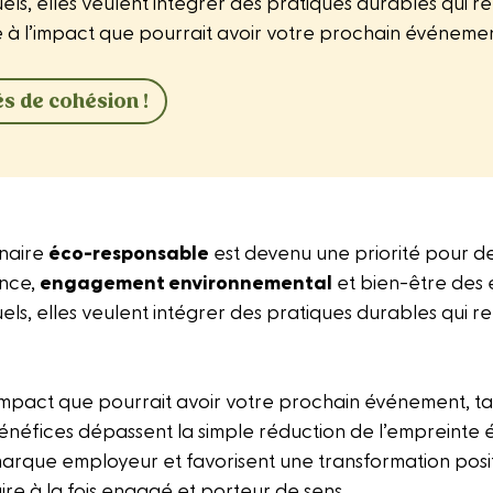
uels, elles veulent intégrer des pratiques durables qui 
à l’impact que pourrait avoir votre prochain événement, 
s de cohésion !
inaire
éco-responsable
est devenu une priorité pour d
ance,
engagement environnemental
et bien-être des 
uels, elles veulent intégrer des pratiques durables qui 
mpact que pourrait avoir votre prochain événement, tan
énéfices dépassent la simple réduction de l’empreinte é
 marque employeur et favorisent une transformation posit
ire à la fois engagé et porteur de sens.