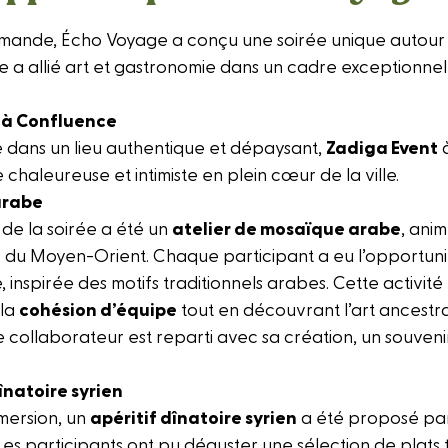
mande, Écho Voyage a conçu une soirée unique autour
ée a allié art et gastronomie dans un cadre exceptionnel 
t à Confluence
ue dans un lieu authentique et dépaysant,
Zadiga Event
à
haleureuse et intimiste en plein cœur de la ville.
arabe
e de la soirée a été un
atelier de mosaïque arabe
, ani
s du Moyen-Orient. Chaque participant a eu l’opportun
inspirée des motifs traditionnels arabes. Cette activité
 la
cohésion d’équipe
tout en découvrant l’art ancestral
e collaborateur est reparti avec sa création, un souven
înatoire syrien
mersion, un
apéritif dînatoire syrien
a été proposé par
. Les participants ont pu déguster une sélection de plat