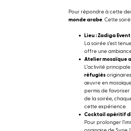
Pour répondre à cette de
monde arabe
. Cette soir
Lieu : Zadiga Even
La soirée s’est ten
offre une ambiance c
Atelier mosaïque 
L’activité principal
réfugiés
originaire
œuvre en mosaïque, 
permis de favoriser
de la soirée, chaqu
cette expérience.
Cocktail apéritif d
Pour prolonger l’im
originaire de Syrie